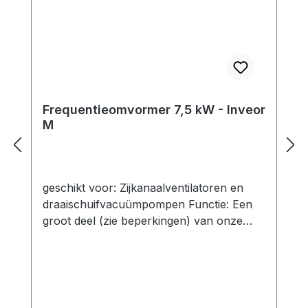
Frequentieomvormer 7,5 kW - Inveor
M
geschikt voor: Zijkanaalventilatoren en
draaischuifvacuümpompen Functie: Een
groot deel (zie beperkingen) van onze
zijkanaalcompressoren kan worden
bediend met frequentieomvormers.Op
deze manier kunnen de mogelijke
werkingspunten worden uitgebreid door
de frequentie te variëren afhankelijk van