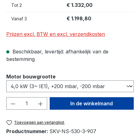
€ 1.332,00
Tot
2
€ 1.198,80
Vanaf
3
Prijzen excl. BTW en excl. verzendkosten
Beschikbaar, levertijd: afhankelijk van de
bestemming
Selecteer
Motor bouwgrootte
Producthoeveelheid: Voer de gewenste h
In de winkelmand
Toevoegen aan verlanglijst
Productnummer:
SKV-NS-530-3-907