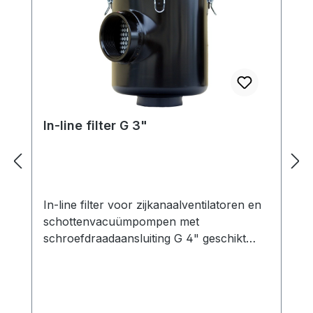
In-line filter G 3"
In-line filter voor zijkanaalventilatoren en
schottenvacuümpompen met
schroefdraadaansluiting G 4" geschikt
voor Zijkanaalventilatoren en
draaischuifvacuümpompen in
vacuümbedrijf Functie: Het gebruik van
een filter ter bescherming van de