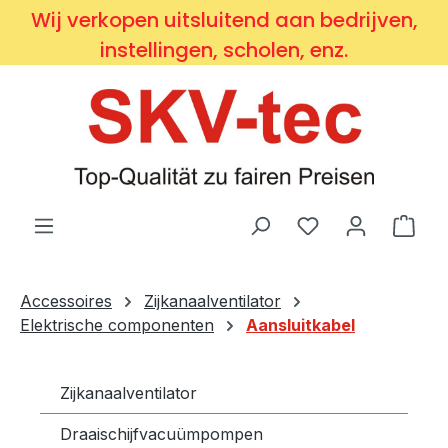
Wij verkopen uitsluitend aan bedrijven,
Ga naar de hoofdinhoud
instellingen, scholen, enz.
Je hebt 0 items o
Wink
Accessoires
Zijkanaalventilator
Elektrische componenten
Aansluitkabel
Zijkanaalventilator
Draaischijfvacuümpompen