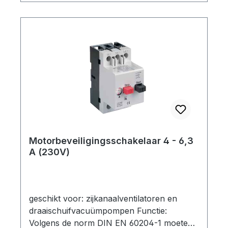
motorbeveiligingsschakelaar alle actieve
geleiders uit. Een
motorbeveiligingsschakelaar kan geen
bescherming bieden tegen oververhitting of
fase-uitval, er moeten verdere maatregelen
worden genomen. technische specificatie:
Type: 400 V (3~) Nominale stroom: 6,3 -
10,0 A Opties: -
Motorbeveiligingsschakelaar-
Motorbeveiligingsschakelaar met kunststof
behuizing (IP 55)-
Motorbeveiligingsschakelaar 4 - 6,3
Motorbeveiligingsschakelaar met kunststof
A (230V)
behuizing en 3 m aansluitkabel (bedraad)
geschikt voor: zijkanaalventilatoren en
draaischuifvacuümpompen Functie:
Volgens de norm DIN EN 60204-1 moeten