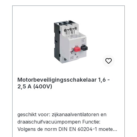
motorbeveiligingsschakelaar alle actieve
geleiders uit. Een
motorbeveiligingsschakelaar kan geen
bescherming bieden tegen oververhitting of
fase-uitval, er moeten verdere maatregelen
worden genomen. technische specificatie:
Type: 400 V (3~) Nominale stroom: 2,5 -
4,0 A Opties: -
Motorbeveiligingsschakelaar-
Motorbeveiligingsschakelaar met kunststof
behuizing (IP 55)-
Motorbeveiligingsschakelaar 1,6 -
Motorbeveiligingsschakelaar met kunststof
2,5 A (400V)
behuizing en 3 m aansluitkabel (bedraad)
geschikt voor: zijkanaalventilatoren en
draaischuifvacuümpompen Functie:
Volgens de norm DIN EN 60204-1 moeten
motoren met een nominaal vermogen van