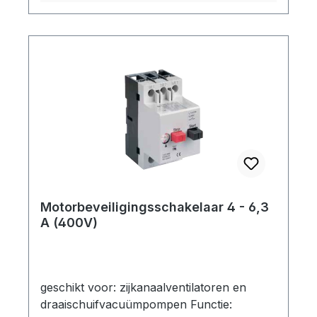
Überlastung oder Blockierung des Motors,
schaltet der Motorschutzschalter alle
aktiven Leiter ab. Einen
Übertemperaturschutz wie auch
Phasenausfallschutz kann ein
Motorschutzschalter nicht gewähren,
hierfür sind weitere Maßnahmen zu
ergreifen. technische Daten: Ausführung:
230 V (1~) Bemessungsstrom: 1,6 - 2,5 A
Optionen: - Motorschutzschalter-
Motorschutzschalter mit Kunststoffgehäuse
(IP 55)- Motorschutzschalter mit
Motorbeveiligingsschakelaar 4 - 6,3
Kunststoffgehäuse und 3 m Anschlusskabel
A (400V)
(verkabelt)
geschikt voor: zijkanaalventilatoren en
draaischuifvacuümpompen Functie: