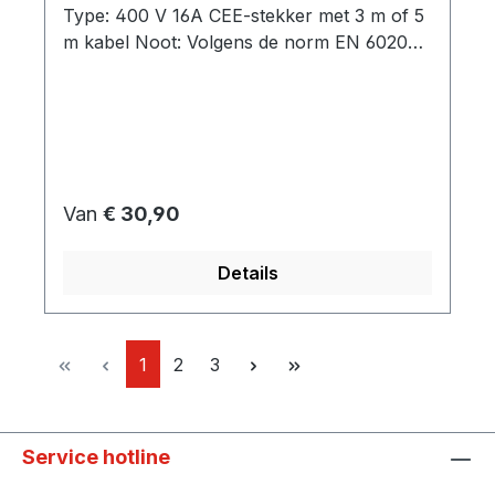
Type: 400 V 16A CEE-stekker met 3 m of 5
m kabel Noot: Volgens de norm EN 60204-
1 moet een elektromotor met een nominaal
vermogen van meer dan 0,5 kW worden
beschermd tegen ontoelaatbare
verwarming. Het gebruik van een
motorbeveiligingsschakelaar beschermt de
motor tegen zowel overbelasting als
Normale prijs:
Van
€ 30,90
kortsluiting.Directe bekabeling zonder
motorbeveiligingsschakelaar is alleen
Details
mogelijk volgens deze norm.
Pagina
Pagina
Pagina
1
2
3
Service hotline