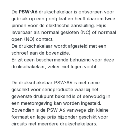
Einsatz auf Leiterplatten optimiert.
A3
Daher sind als elektrische
A3
De
PSW-A6
drukschakelaar is ontworpen voor
Anschlüsse zwei 1,0mm Pins
25 
gebruik op een printplaat en heeft daarom twee
vorhanden. Außerdem ist die obere
10
pinnen voor de elektrische aansluiting. Hij is
Hälfte des Druckschalters verdreht
dr
leverbaar als normaal gesloten (NC) of normaal
lieferbar, das heisst die beiden
dr
open (NO) contact.
Anschlüsse an das Drucksystem
in
De drukschakelaar wordt afgesteld met een
können in verschiedene Richtungen
kn
schroef aan de bovenzijde.
zeigen. Die geringe Toleranz von
do
Er zit geen beschermende behuizing voor deze
±5% (Schließer) über einen weiten
dr
drukschakelaar, zeker niet tegen vocht.
Bereich und geringe Hysterese
we
zeichnen ebenfalls dieses Modell
sc
De drukschakelaar PSW-A6 is met name
aus. Der Druckschaltpunkt ist vom
af
geschikt voor serieproductie waarbij het
Benutzer über die Stellschraube
vo
gewenste drukpunt bekend is of eenvoudig in
änderbar. Der Schalter ist als Öffner
id
een meetomgeving kan worden ingesteld.
oder Schließer, die Kontakte mit
me
Bovendien is de PSW-A6 vanwege zijn kleine
Gold- oder Silberbeschichtung,
de
formaat en lage prijs bijzonder geschikt voor
lieferbar. Der komplette
be
circuits met meerdere drukschakelaars.
Druckbereich kann nicht von einem
ge