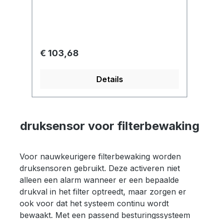
gegevens.Dankzij het geïntegreerde
display kan de werknemer de status
van het systeem zien zonder dat hij
de waarden voor de regeling hoeft af
te lezen.Dankzij de
Normale prijs:
€ 103,68
achtergrondverlichting is dit ook
mogelijk op onverlichte
Details
plaatsen.Aangezien het display
geïntegreerd en voorgeconfigureerd
is, zijn er geen knoppen nodig om
het display aan te passen.De
druksensor voor filterbewaking
instelmogelijkheden zijn beschikbaar
als schakelaars op de printplaat
(meetbereik, eenheid, automatische
Voor nauwkeurigere filterbewaking worden
nulstelling).De sensor biedt
druksensoren gebruikt. Deze activeren niet
gelijktijdige uitgangen van 4-20mA en
alleen een alarm wanneer er een bepaalde
0-10V, wat overeenkomt met
drukval in het filter optreedt, maar zorgen er
volledige flexibiliteit in het gebruik
ook voor dat het systeem continu wordt
van de signalen.De nauwkeurigheid
bewaakt. Met een passend besturingssysteem