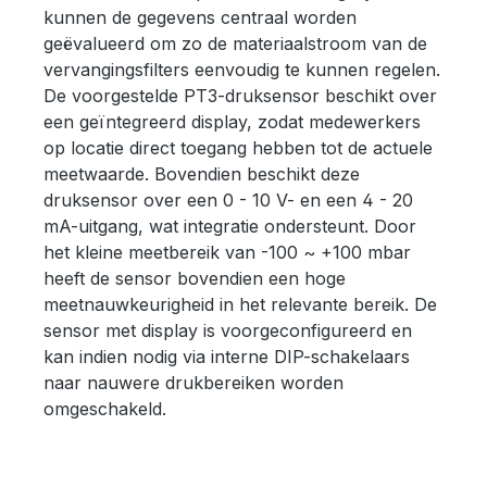
van 1% is meer dan voldoende voor
kunnen de gegevens centraal worden
de kleine meetbereiken (maximum 1
geëvalueerd om zo de materiaalstroom van de
mbar, 10 mbar, 100 mbar).Het
vervangingsfilters eenvoudig te kunnen regelen.
meetbereik kan worden gecentreerd
De voorgestelde PT3-druksensor beschikt over
(bijv. -50 ~ 50 mbar) of op nul
een geïntegreerd display, zodat medewerkers
worden gezet (0 ~ 100 mbar).Ook
op locatie direct toegang hebben tot de actuele
kleinere meetbereiken kunnen
meetwaarde. Bovendien beschikt deze
worden ingesteld om de resolutie te
druksensor over een 0 - 10 V- en een 4 - 20
verhogen (bijv. 75, 50, 25, 10 mbar
mA-uitgang, wat integratie ondersteunt. Door
voor PT3-211).Details zijn te vinden in
het kleine meetbereik van -100 ~ +100 mbar
het gegevensblad.In het algemeen
heeft de sensor bovendien een hoge
biedt deze sensor een compleet
meetnauwkeurigheid in het relevante bereik. De
systeem voor een verscheidenheid
sensor met display is voorgeconfigureerd en
van toepassingen tegen een lage
kan indien nodig via interne DIP-schakelaars
prijs.
naar nauwere drukbereiken worden
omgeschakeld.