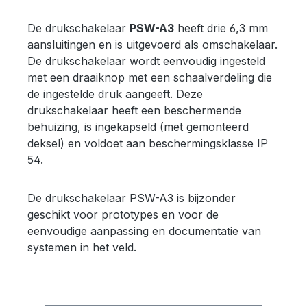
einzelnen Modell abgedeckt werden,
lu
für verschiedene Bereiche werden
wa
De drukschakelaar
PSW-A3
heeft drie 6,3 mm
unterschiedliche Federn verbaut.
ee
aansluitingen en is uitgevoerd als omschakelaar.
Achtung: Das Modell besitzt
om
De drukschakelaar wordt eenvoudig ingesteld
aufgrund der kleinen Baugröße nur
to
met een draaiknop met een schaalverdeling die
geringe Federwege. Bitte fragen Sie
di
de ingestelde druk aangeeft. Deze
im Zweifelsfall nach, ob ein
mo
drukschakelaar heeft een beschermende
bestimmter Druck mit einem
mo
behuizing, is ingekapseld (met gemonteerd
bestimmten Modell eingestellt
in
deksel) en voldoet aan beschermingsklasse IP
werden kann.
54.
De drukschakelaar PSW-A3 is bijzonder
geschikt voor prototypes en voor de
eenvoudige aanpassing en documentatie van
systemen in het veld.