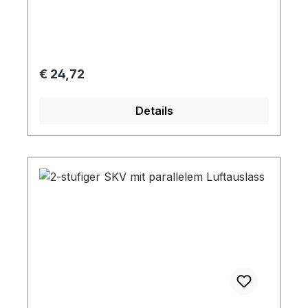
voor: SKV-ND-150
Normale prijs:
€ 24,72
Details