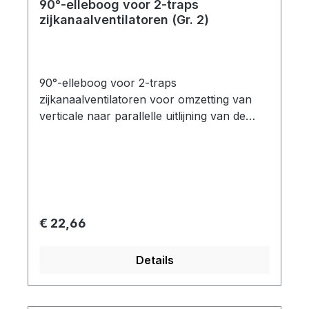
90°-elleboog voor 2-traps
zijkanaalventilatoren (Gr. 2)
90°-elleboog voor 2-traps
zijkanaalventilatoren voor omzetting van
verticale naar parallelle uitlijning van de
geluiddemper Flensgrootte: Gr. 2 geschikt
voor: SKV-ND-88 /SKV-ND-120
Normale prijs:
€ 22,66
Details