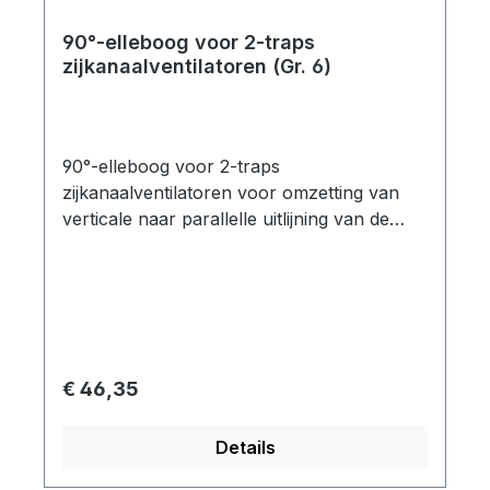
90°-elleboog voor 2-traps
zijkanaalventilatoren (Gr. 6)
90°-elleboog voor 2-traps
zijkanaalventilatoren voor omzetting van
verticale naar parallelle uitlijning van de
geluiddemper Flensgrootte: Gr. 6 geschikt
voor: SKV-ND-1110
Normale prijs:
€ 46,35
Details