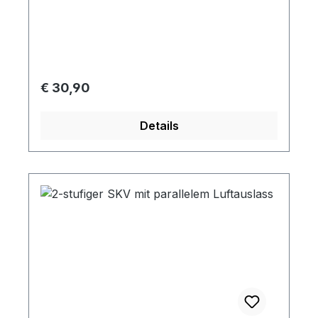
voor: SKV-ND-520
Normale prijs:
€ 30,90
Details