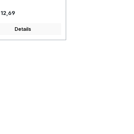
e prijs:
 12,69
Details