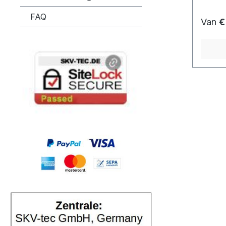
FAQ
Normal
Van
€