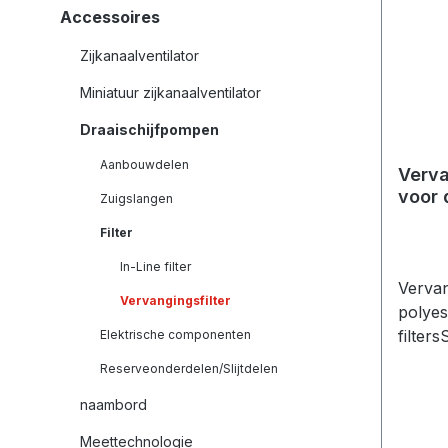
Accessoires
Zijkanaalventilator
Miniatuur zijkanaalventilator
Draaischijfpompen
Aanbouwdelen
Verva
voor 
Zuigslangen
Filter
In-Line filter
Vervan
Vervangingsfilter
polyes
filter
Elektrische componenten
maat: G 1¼" G 1½" G 2" G 3" G
Reserveonderdelen/Slijtdelen
4"
naambord
Meettechnologie