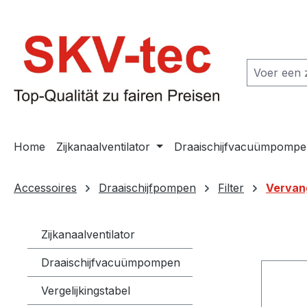
 naar de hoofdinhoud
Ga naar de zoekopdracht
Ga naar de hoofdnavigatie
Home
Zijkanaalventilator
Draaischijfvacuümpompe
Accessoires
Draaischijfpompen
Filter
Vervang
Zijkanaalventilator
Draaischijfvacuümpompen
Vergelijkingstabel