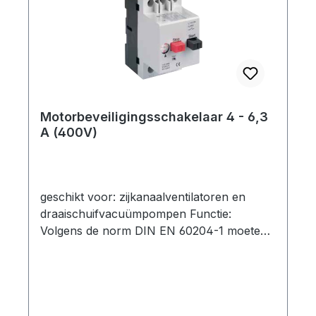
fase-uitval, er moeten verdere maatregelen
worden genomen. technische specificatie:
Type: 400 V (3~) Nominale stroom: 6,3 -
10,0 A Opties: -
Motorbeveiligingsschakelaar-
Motorbeveiligingsschakelaar met kunststof
behuizing (IP 55)-
Motorbeveiligingsschakelaar 4 - 6,3
Motorbeveiligingsschakelaar met kunststof
A (400V)
behuizing en 3 m aansluitkabel (bedraad)
geschikt voor: zijkanaalventilatoren en
draaischuifvacuümpompen Functie:
Volgens de norm DIN EN 60204-1 moeten
motoren met een nominaal vermogen van
meer dan 0,5 kW worden beschermd tegen
oververhitting. Dit geldt voor het merendeel
van onze zijkanaalventilatoren. Een
motorbeveiligingsschakelaar biedt zowel