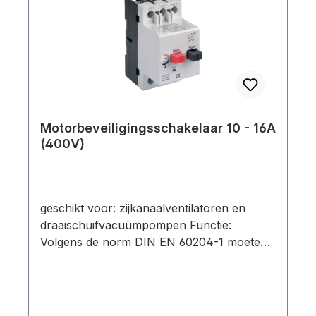
fase-uitval, er moeten verdere maatregelen
worden genomen. technische specificatie:
Type: 400 V (3~) Nominale stroom: 1,0 -
1,6 A Opties: - Motorbeveiligingsschakelaar-
Motorbeveiligingsschakelaar met kunststof
behuizing (IP 55)-
Motorbeveiligingsschakelaar met kunststof
Motorbeveiligingsschakelaar 10 - 16A
behuizing en 3 m aansluitkabel (bedraad)
(400V)
geschikt voor: zijkanaalventilatoren en
draaischuifvacuümpompen Functie:
Volgens de norm DIN EN 60204-1 moeten
motoren met een nominaal vermogen van
meer dan 0,5 kW worden beschermd tegen
oververhitting. Dit geldt voor het merendeel
van onze zijkanaalventilatoren. Een