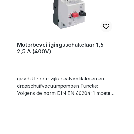
worden genomen. technische specificatie:
Type: 400 V (3~) Nominale stroom: 2,5 -
4,0 A Opties: -
Motorbeveiligingsschakelaar-
Motorbeveiligingsschakelaar met kunststof
behuizing (IP 55)-
Motorbeveiligingsschakelaar 1,6 -
Motorbeveiligingsschakelaar met kunststof
2,5 A (400V)
behuizing en 3 m aansluitkabel (bedraad)
geschikt voor: zijkanaalventilatoren en
draaischuifvacuümpompen Functie:
Volgens de norm DIN EN 60204-1 moeten
motoren met een nominaal vermogen van
meer dan 0,5 kW worden beschermd tegen
oververhitting. Dit geldt voor het merendeel
van onze zijkanaalventilatoren. Een
motorbeveiligingsschakelaar biedt zowel