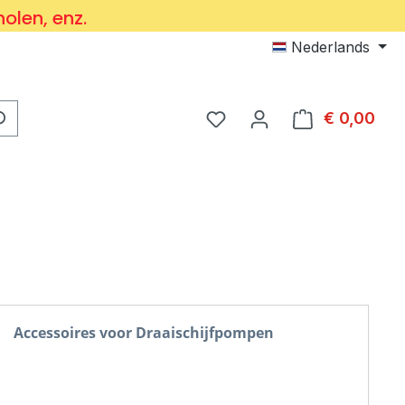
holen, enz.
Nederlands
Je hebt 0 items op je verl
€ 0,00
Wink
Accessoires voor Draaischijfpompen