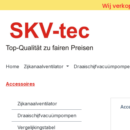
Wij verkop
 naar de hoofdinhoud
Ga naar de zoekopdracht
Ga naar de hoofdnavigatie
Home
Zijkanaalventilator
Draaischijfvacuümpompe
Accessoires
Zijkanaalventilator
Acce
Draaischijfvacuümpompen
Vergelijkingstabel