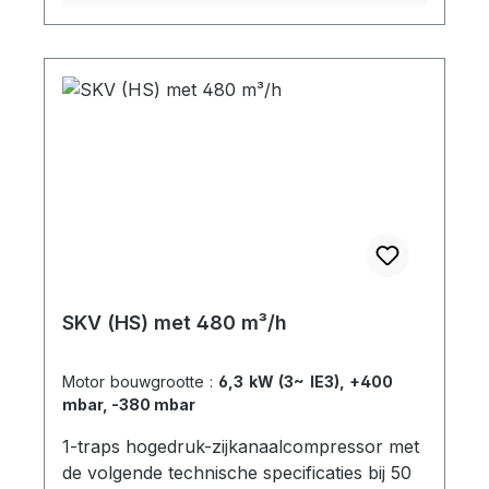
715 Y 11,1 +500 -350 SKV-HS-315-3-P26 2
3~ 3,45 IE3 190-210 YY /220-240 Δ / 380-
420 Y 6,7 +310 -320 SKV-HS-315-3-736 3
3~ 4,6 IE3 220-240 Δ / 380-420 Y 8,6
+440 -350 SKV-HS-315-3-P46 4 3~ 6,3
IE3 190-210 YY /220-240 Δ / 380-420 Y
11,8 +500 -350 Stuur ons een e-mail voor
3D-tekeningen / STEP-bestanden.
SKV (HS) met 480 m³/h
Motor bouwgrootte :
6,3 kW (3~ IE3), +400
mbar, -380 mbar
1-traps hogedruk-zijkanaalcompressor met
de volgende technische specificaties bij 50