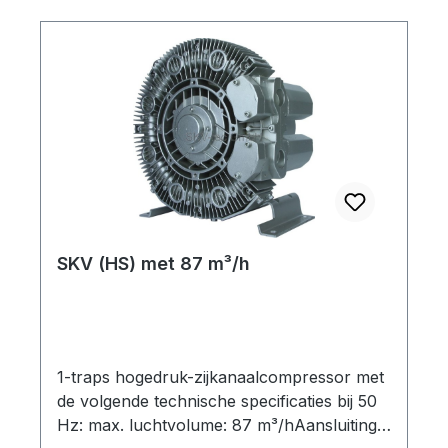
200-240 Δ / 345-415 Y 2,2 +250 -250 SKV-
HS-66-3-926 B162 3~ 0,81 IE1 200-240 Δ /
345-415 Y 2,3 +350 -280 SKV-HS-66-3-
P36 1 3~ 0,95 IE3 190-210 YY /220-240 Δ /
380-420 Y 2,1 +350 -280 SKV-HS-66-3-
P46 2 3~ 1,3 IE3 190-210 YY /220-240 Δ /
380-420 Y 2,9 +350 -280 Stuur ons een e-
mail voor 3D-tekeningen / STEP-
bestanden.
SKV (HS) met 87 m³/h
1-traps hogedruk-zijkanaalcompressor met
de volgende technische specificaties bij 50
Hz: max. luchtvolume: 87 m³/hAansluiting