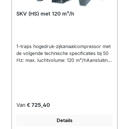
SKV (HS) met 120 m³/h
1-traps hogedruk-zijkanaalcompressor met
de volgende technische specificaties bij 50
Hz: max. luchtvolume: 120 m³/hAansluiting
schroefdraad: G 1¼" table { border-
collapse: collapse; width: 100%; } td, th {
padding: 5px; } tr:nth-child(even) {
background-color: #dddddd; } Model
Curvepoint Aantalfasen Motor-
vermogen[kW] Energie-efficiëntieklasse
Normale prijs:
Van
€ 725,40
Spanning[V] Stroom[A] Drukbedrijfmax.
[mbar] Vacuüm-bedrijfmax. [mbar] SKV-
Details
HS-120-3-816 1 3~ 1,5 IE2 uitverkocht ->