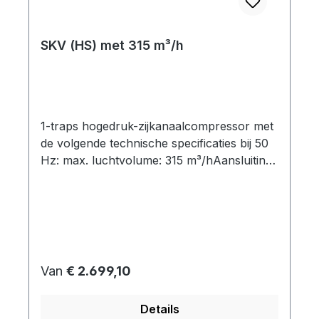
SKV (HS) met 315 m³/h
1-traps hogedruk-zijkanaalcompressor met
de volgende technische specificaties bij 50
Hz: max. luchtvolume: 315 m³/hAansluiting
schroefdraad: G 2½" table { border-
collapse: collapse; width: 100%; } td, th {
padding: 5px; } tr:nth-child(even) {
background-color: #dddddd; } Model
Curvepoint Aantalfasen Motor-
vermogen[kW] Energie-efficiëntieklasse
Normale prijs:
Van
€ 2.699,10
Spanning[V] Stroom[A] Drukbedrijfmax.
[mbar] Vacuümbedrijfmax. [mbar] SKV-HS-
Details
315-3-847 4 3~ 5,5 IE2 350-450 Δ / 610-