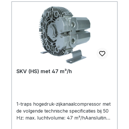
SKV (HS) met 47 m³/h
1-traps hogedruk-zijkanaalcompressor met
de volgende technische specificaties bij 50
Hz: max. luchtvolume: 47 m³/hAansluiting
schroefdraad: G 1¼" table { border-