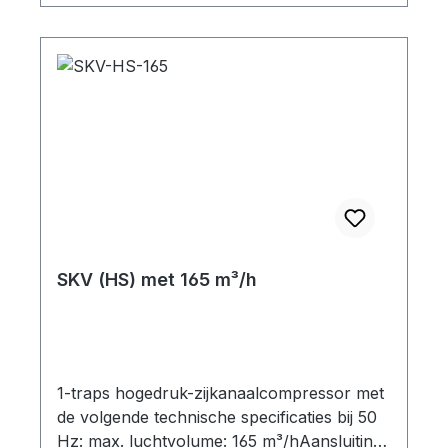
Opvolgend model: SKV-HS-120-3-P16 SKV-
HS-120-3-826 2 3~ 2,2 IE2 uitverkocht ->
Opvolgend model: SKV-HS-120-3-726 / -
P26 SKV-HS-120-3-P16 1 3~ 1,75 IE3 190-
210 YY /220-240 Δ / 380-420 Y 3,5 +360
-310 SKV-HS-120-3-726 2 3~ 2,5 IE3 220-
240 Δ / 380-420 Y 5,0 +420 -310 SKV-HS-
120-3-P26 2 3~ 2,5 IE3 190-210 YY /220-
240 Δ / 380-420 Y 5,0 +420 -310 Stuur
ons een e-mail voor 3D-tekeningen / STEP-
bestanden.
SKV (HS) met 165 m³/h
1-traps hogedruk-zijkanaalcompressor met
de volgende technische specificaties bij 50
Hz: max. luchtvolume: 165 m³/hAansluiting