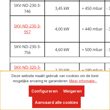
SKV-ND-230-3-
3,45 kW
+ 450 mbar
-
746
SKV-ND-230-3-
4,00 kW
+ 440 mbar
-
957
SKV-ND-230-3-
4,60 kW
+ 500 mbar
-
756
SKV-ND-320-3-
2,20 kW
+ 190 mbar
-
916
Deze website maakt gebruik van cookies om de best
mogelijke ervaring te garanderen.
Meer informatie...
SKV-ND-320-3-
3,00 kW
+ 210 mbar
-
826
Configureren
Weigeren
Proven Expert
4,9
Aanvaard alle cookies
SKV-ND-320-3-
3,00 kW
+ 250 mbar
-