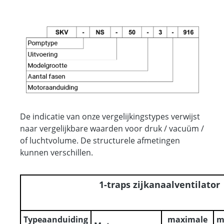
Pom
Uitv
_S =
Mod
Aant
Mot
De indicatie van onze vergelijkingstypes verwijst
naar vergelijkbare waarden voor druk / vacuüm /
of luchtvolume. De structurele afmetingen
kunnen verschillen.
1-traps zijkanaalventilator
Typeaanduiding
maximale
m