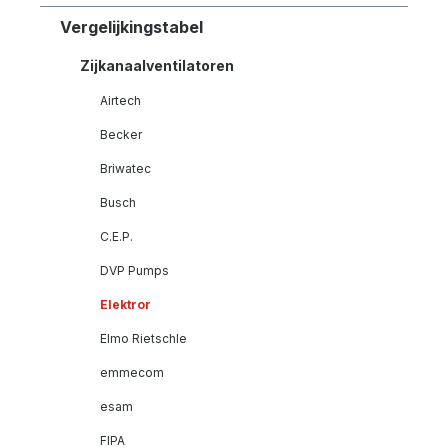
Vergelijkingstabel
Zijkanaalventilatoren
Airtech
Becker
Briwatec
Busch
C.E.P.
DVP Pumps
Elektror
Elmo Rietschle
emmecom
esam
FIPA