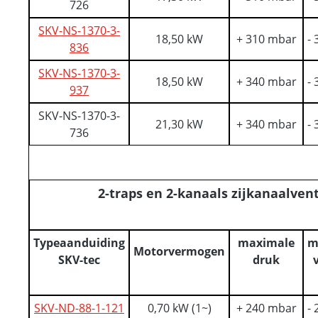
726
SKV-NS-1370-3-
18,50 kW
+ 310 mbar
-
836
SKV-NS-1370-3-
18,50 kW
+ 340 mbar
-
937
SKV-NS-1370-3-
21,30 kW
+ 340 mbar
-
736
2-traps en 2-kanaals zijkanaalvent
Typeaanduiding
maximale
m
Motorvermogen
SKV-tec
druk
SKV-ND-88-1-121
0,70 kW (1~)
+ 240 mbar
-