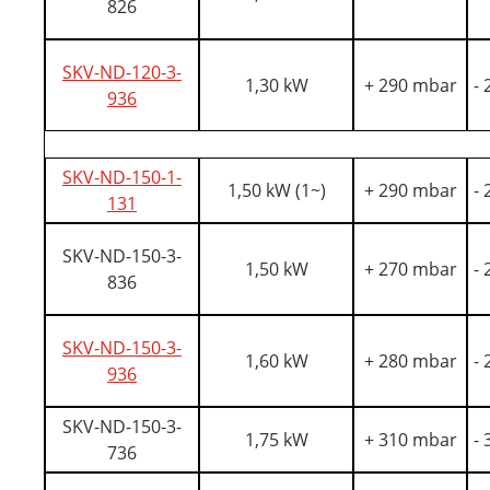
826
SKV-ND-120-3-
1,30 kW
+ 290 mbar
-
936
SKV-ND-150-1-
1,50 kW (1~)
+ 290 mbar
-
131
SKV-ND-150-3-
1,50 kW
+ 270 mbar
-
836
SKV-ND-150-3-
1,60 kW
+ 280 mbar
-
936
SKV-ND-150-3-
1,75 kW
+ 310 mbar
-
736