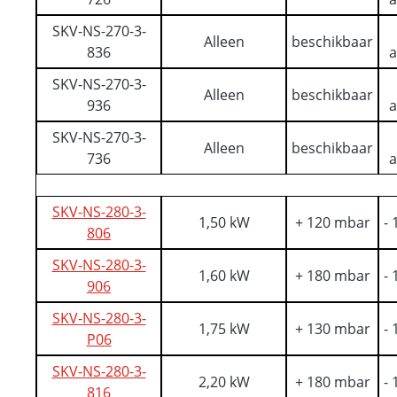
SKV-NS-270-3-
Alleen
beschikbaar
836
a
SKV-NS-270-3-
Alleen
beschikbaar
936
a
SKV-NS-270-3-
Alleen
beschikbaar
736
a
SKV-NS-280-3-
1,50 kW
+ 120 mbar
-
806
SKV-NS-280-3-
1,60 kW
+ 180 mbar
-
906
SKV-NS-280-3-
1,75 kW
+ 130 mbar
-
P06
SKV-NS-280-3-
2,20 kW
+ 180 mbar
-
816