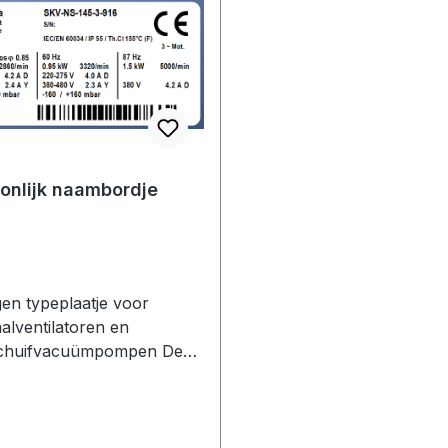
onlijk naambordje
en typeplaatje voor
aalventilatoren en
schuifvacuümpompen De
de opties zijn mogelijk: -
 van uw bedrijfsgegevens
ificatie van uw eigen
anduiding op aanvraag -