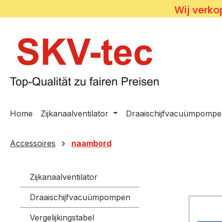
Wij verkop
 naar de hoofdinhoud
Ga naar de zoekopdracht
Ga naar de hoofdnavigatie
Home
Zijkanaalventilator
Draaischijfvacuümpompe
Accessoires
naambord
Zijkanaalventilator
Draaischijfvacuümpompen
Vergelijkingstabel