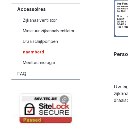
Accessoires
Zijkanaalventilator
Miniatuur zijkanaalventilator
Draaischijfpompen
naambord
Perso
Meettechnologie
FAQ
Uw eig
zijkan
draai
volgen
Invoer
- Spec
modela