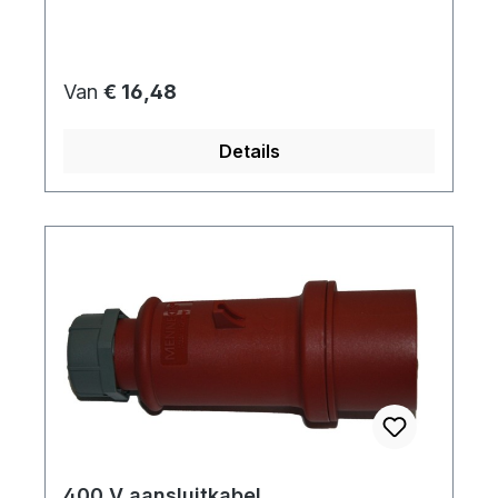
Normale prijs:
Van
€ 16,48
Details
400 V aansluitkabel