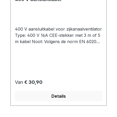
400 V aansluitkabel voor zijkanaalventilator
Type: 400 V 16A CEE-stekker met 3 m of 5
m kabel Noot: Volgens de norm EN 60204-
1 moet een elektromotor met een nominaal
vermogen van meer dan 0,5 kW worden
beschermd tegen ontoelaatbare
verwarming. Het gebruik van een
motorbeveiligingsschakelaar beschermt de
motor tegen zowel overbelasting als
Normale prijs:
Van
€ 30,90
kortsluiting.Directe bekabeling zonder
motorbeveiligingsschakelaar is alleen
Details
mogelijk volgens deze norm.