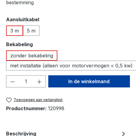
bestemming
Selecteer
Aansluitkabel
3 m
5 m
Selecteer
Bekabeling
zonder bekabeling
met installatie (alleen voor motorvermogen < 0,5 kw)
Producthoeveelheid: Voer de gewenste h
In de winkelmand
Toevoegen aan verlanglijst
Productnummer:
120998
Beschrijving