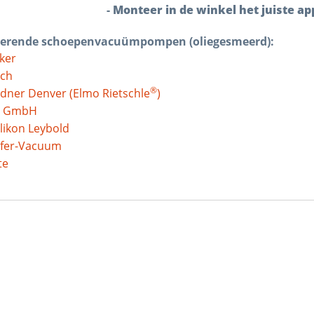
-
Monteer in de winkel het juiste a
erende schoepenvacuümpompen (oliegesmeerd
)
:
ker
ch
®
dner Denver (Elmo Rietschle
)
t GmbH
likon Leybold
ifer-Vacuum
te