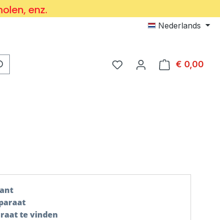
holen, enz.
Nederlands
Je hebt 0 items op je verl
€ 0,00
Wink
kant
paraat
raat te vinden