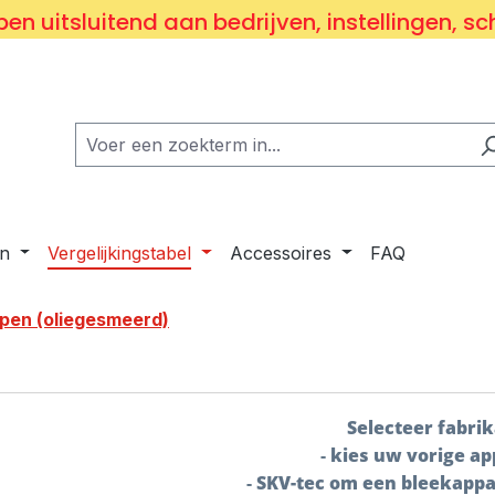
en uitsluitend aan bedrijven, instellingen, sc
n
Vergelijkingstabel
Accessoires
FAQ
en (oliegesmeerd)
Selecteer fabri
-
kies uw vorige ap
-
SKV-tec om een bleekappa