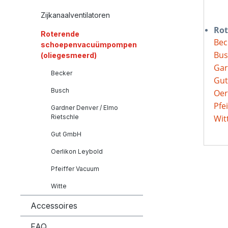
Zijkanaalventilatoren
Rot
Roterende
Bec
schoepenvacuümpompen
Bus
(oliegesmeerd)
Gar
Becker
Gu
Busch
Oer
Pfe
Gardner Denver / Elmo
Rietschle
Wit
Gut GmbH
Oerlikon Leybold
Pfeiffer Vacuum
Witte
Accessoires
FAQ