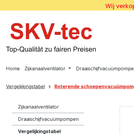
Wij verkop
 naar de hoofdinhoud
Ga naar de zoekopdracht
Ga naar de hoofdnavigatie
Home
Zijkanaalventilator
Draaischijfvacuümpompe
Vergelijkingstabel
Roterende schoepenvacuümpomp
Zijkanaalventilator
Draaischijfvacuümpompen
Vergelijkingstabel