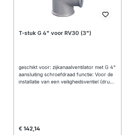
T-stuk G 4" voor RV30 (3")
geschikt voor: zijkanaalventilator met G 4"
aansluiting schroefdraad functie: Voor de
installatie van een veiligheidsventiel (druk
of vacuüm) is een T-stuk nodig. Een
pijpnippel is voorzien voor directe
montage op de zijkanaalventilator.
technische specificatie: Verbindingen: 1x
Externe draad 4" aansluiting op
zijkanaalventilator (d.m.v. dubbele
Normale prijs:
€ 142,14
nippel)1x Binnendraad 3" aansluiting van