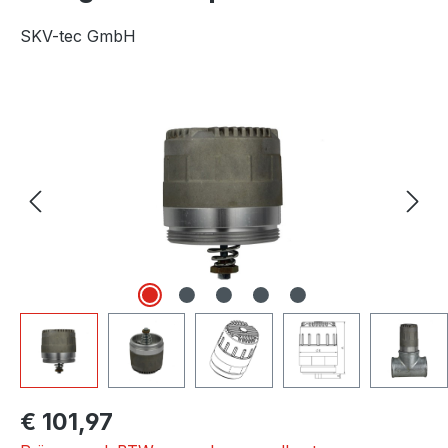
SKV-tec GmbH
Afbeeldingengalerij overslaan
Normale prijs:
€ 101,97