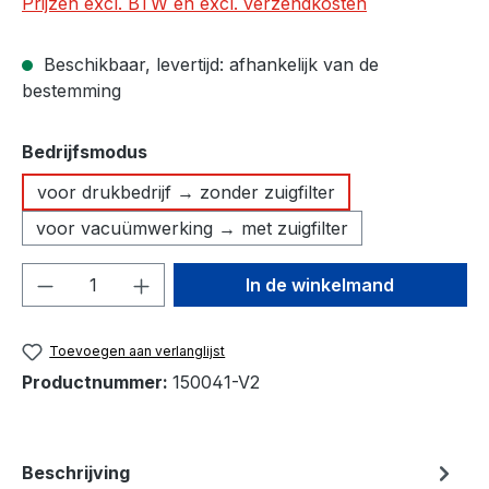
Prijzen excl. BTW en excl. verzendkosten
Beschikbaar, levertijd: afhankelijk van de
bestemming
Selecteer
Bedrijfsmodus
voor drukbedrijf → zonder zuigfilter
voor vacuümwerking → met zuigfilter
Producthoeveelheid: Voer de gewenste h
In de winkelmand
Toevoegen aan verlanglijst
Productnummer:
150041-V2
Beschrijving