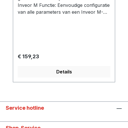
Inveor M Functie: Eenvoudige configuratie
van alle parameters van een Inveor M-
frequentieomvormer via een handmatige
besturing.De MMI is een alternatief voor
de pc-software voor de inbedrijfstelling, de
parametrering en de service. Maakt het
mogelijk parameters te bewerken, op te
slaan en setpoints te specificeren.
Normale prijs:
€ 159,23
Details
Service hotline
Shop-Service