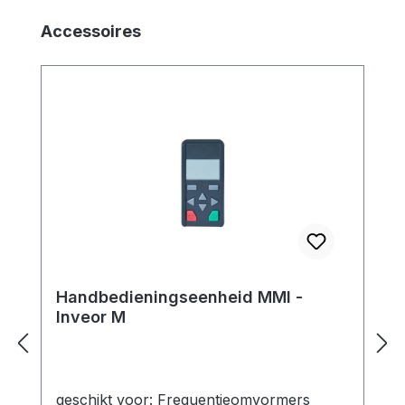
Productgalerij overslaan
Accessoires
Handbedieningseenheid MMI -
Inveor M
geschikt voor: Frequentieomvormers