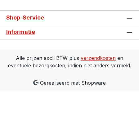
gekoeld (vanaf 11 kW: actief gekoeld)-
diverse beveiligingsfuncties (zie
Shop-Service
gegevensblad)- Ingang voor Bimetaal-
schakelaar- geïntegreerde ethernet- en
Informatie
veldbusopties (op aanvraag) Uitvoering:
Frequentieomvormer wordt alleen
gemonteerd en bedraad geleverd aan de
zijkanaalventilator Opties: - Standaard: met
Alle prijzen excl. BTW plus
verzendkosten
en
geïntegreerde potentiometer zonder spel-
eventuele bezorgkosten, indien niet anders vermeld.
MMI-optie: met geïntegreerde
potentiometer en spel (op aanvraag)-
Gerealiseerd met Shopware
Toetsenbord: met geïntegreerd
membraantoetsenbord zonder spel (op
aanvraag) Let op: alleen de SKV
modellen met 230/400V (motoraanduiding
-XX6) kunnen worden aangestuurd vanaf
37 tot 87 Hz! de SKV-modellen met
400/690V (motorcode -XX7) kunnen
alleen worden geregeld vanaf 37 tot 60