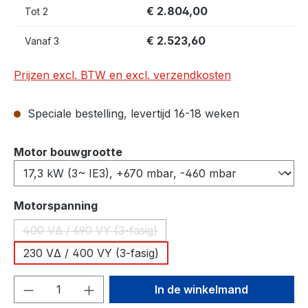
€ 2.804,00
Tot
2
€ 2.523,60
Vanaf
3
Prijzen excl. BTW en excl. verzendkosten
Speciale bestelling, levertijd 16-18 weken
Selecteer
Motor bouwgrootte
Selecteer
Motorspanning
400 VΔ / 690 VY (3-fasig)
(Deze optie is momenteel niet beschikbaar.)
230 VΔ / 400 VY (3-fasig)
Producthoeveelheid: Voer de gewenste h
In de winkelmand