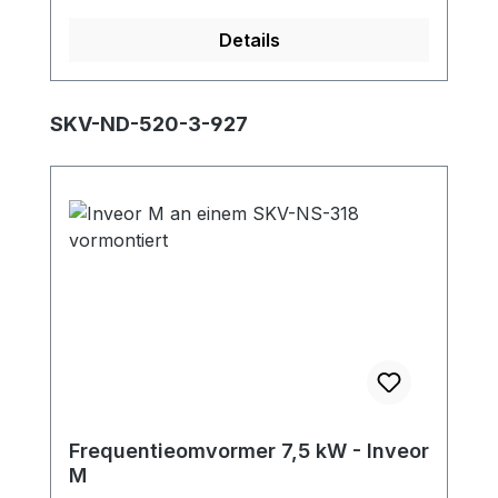
kortsluiting.Directe bekabeling zonder
Details
motorbeveiligingsschakelaar is alleen
mogelijk volgens deze norm.
Productgalerij overslaan
SKV-ND-520-3-927
Frequentieomvormer 7,5 kW - Inveor
M