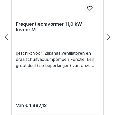
Frequentieomvormer 11,0 kW -
Inveor M
geschikt voor: Zijkanaalventilatoren en
draaischuifvacuümpompen Functie: Een
groot deel (zie beperkingen) van onze
zijkanaalcompressoren kan worden
bediend met frequentieomvormers.Op
deze manier kunnen de mogelijke
werkingspunten worden uitgebreid door
de frequentie te variëren afhankelijk van
het model. technische gegevens:
Normale prijs:
Van
€ 1.887,12
elektrisch vermogen: 11,0 kW (400 V)
nominale stroom uitgang (eff.): 28,0 A