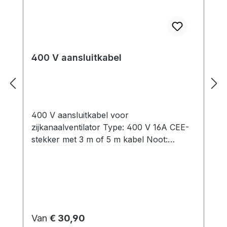
400 V aansluitkabel
400 V aansluitkabel voor
zijkanaalventilator Type: 400 V 16A CEE-
stekker met 3 m of 5 m kabel Noot:
Volgens de norm EN 60204-1 moet een
elektromotor met een nominaal vermogen
van meer dan 0,5 kW worden beschermd
tegen ontoelaatbare verwarming. Het
gebruik van een
motorbeveiligingsschakelaar beschermt de
Normale prijs:
Van
€ 30,90
motor tegen zowel overbelasting als