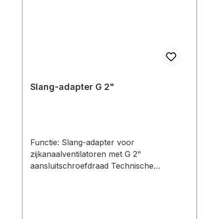
SKV-ND-150 G 2": SKV-NS-210 / SKV-
NS-280 / SKV-NS-318SKV-ND-230 /
SKV-ND-320SKV-RVP-O-05-0160 tot
-0300 Let op: de doorloopfilters worden
standaard zonder opzetstukken geleverd!
Slang-adapter G 2"
Functie: Slang-adapter voor
zijkanaalventilatoren met G 2"
aansluitschroefdraad Technische
specificaties: Slangendiameter: 38 mm 40
mm 50 mm 60 mm Verbindingsdimensie:
(deels met reductie) 1¼" → 2" 1¼" → 2"
1½" → 2" 2" Materiaal: Al (PVC-U) PVC-U