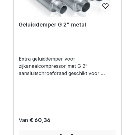
Geluiddemper G 2" metal
Extra geluiddemper voor
zijkanaalcompressor met G 2"
aansluitschroefdraad geschikt voor:
Zijkanaalventilator in druk- en
vacuümbedrijf Functie: De
zijkanaalventilatoren zijn uitgerust met
geluiddempers aan zowel de afvoer- als
de zuigpoort. De bijbehorende
geluidsdrukniveaus van de respectievelijke
Normale prijs:
Van
€ 60,36
modellen kunnen uit de datasheets
worden gehaald. Afhankelijk van de