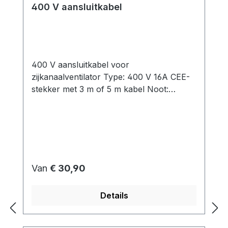
400 V aansluitkabel
Motorbeveiligingsschakelaar met
kunststof behuizing en 3 m aansluitkabel
(bedraad)
400 V aansluitkabel voor
zijkanaalventilator Type: 400 V 16A CEE-
stekker met 3 m of 5 m kabel Noot:
Volgens de norm EN 60204-1 moet een
elektromotor met een nominaal vermogen
van meer dan 0,5 kW worden beschermd
tegen ontoelaatbare verwarming. Het
gebruik van een
motorbeveiligingsschakelaar beschermt de
Normale prijs:
Van
€ 30,90
motor tegen zowel overbelasting als
kortsluiting.Directe bekabeling zonder
Details
motorbeveiligingsschakelaar is alleen
mogelijk volgens deze norm.