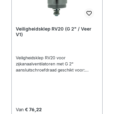
Veiligheidsklep RV20 (G 2" / Veer
V1)
Veiligheidsklep RV20 voor
zijkanaalventilatoren met G 2"
aansluitschroefdraad geschikt voor:
zijkanaalventilator in druk- of
vacuümbedrijf Functie: De
zijkanaalcompressoren worden gekoeld
door de externe motorventilator en door
de lucht die in het zijkanaal moet worden
getransporteerd. Daarom is een veilige en
Normale prijs:
Van
€ 76,22
correcte werking alleen mogelijk als