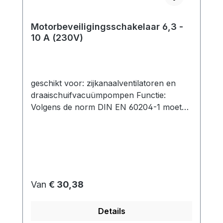
Motorbeveiligingsschakelaar 6,3 -
10 A (230V)
geschikt voor: zijkanaalventilatoren en
draaischuifvacuümpompen Functie:
Volgens de norm DIN EN 60204-1 moeten
motoren met een nominaal vermogen van
meer dan 0,5 kW worden beschermd
tegen oververhitting. Dit geldt voor het
merendeel van onze zijkanaalventilatoren.
Een motorbeveiligingsschakelaar biedt
zowel een overbelastingsbeveiliging als
Normale prijs:
Van
€ 30,38
een kortsluitingsbeveiliging voor de kabels
en leidingen. Als er een ontoelaatbare
Details
stroomtoename is, bijv. door overbelasting