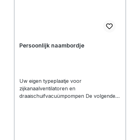
Persoonlijk naambordje
Uw eigen typeplaatje voor
zijkanaalventilatoren en
draaischuifvacuümpompen De volgende
opties zijn mogelijk: - Invoer van uw
bedrijfsgegevens - Specificatie van uw
eigen modelaanduiding op aanvraag -
Neutrale (gepersonaliseerde)
gebruiksaanwijzing op aanvraag -