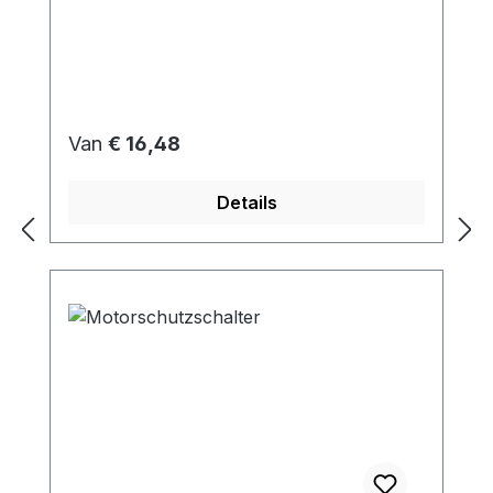
Normale prijs:
Van
€ 16,48
Details