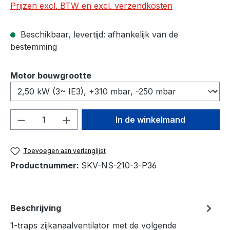
Prijzen excl. BTW en excl. verzendkosten
Beschikbaar, levertijd: afhankelijk van de
bestemming
Selecteer
Motor bouwgrootte
Producthoeveelheid: Voer de gewenste h
In de winkelmand
Toevoegen aan verlanglijst
Productnummer:
SKV-NS-210-3-P36
Beschrijving
1-traps zijkanaalventilator met de volgende