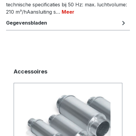
technische specificaties bij 50 Hz: max. luchtvolume:
210 m³/hAansluiting s…
Meer
Gegevensbladen
Productgalerij overslaan
Accessoires