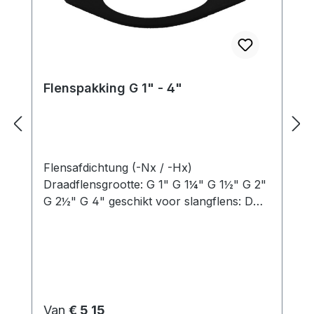
Flenspakking G 1" - 4"
Flensafdichtung (-Nx / -Hx)
Draadflensgrootte: G 1" G 1¼" G 1½" G 2"
G 2½" G 4" geschikt voor slangflens: D
40 D 40 D 50 D 60 Gatenmaat: 64 mm
64 mm 72 mm 83 mm 94 mm 150 mm
Normale prijs:
Van
€ 5,15