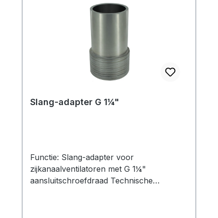
Slang-adapter G 1¼"
Functie: Slang-adapter voor
zijkanaalventilatoren met G 1¼"
aansluitschroefdraad Technische
specificaties: Slangendiameter: 32 mm 38
mm 40 mm 50 mm 60 mm
Verbindingsdimensie:(deels met reductie)