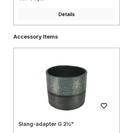
Details
Productgalerij overslaan
Accessory Items
Slang-adapter G 2½"