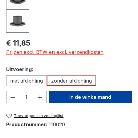
Normale prijs:
€ 11,85
Prijzen excl. BTW en excl. verzendkosten
Selecteer
Uitvoering:
met afdichting
zonder afdichting
Producthoeveelheid: Voer de gewenste h
In de winkelmand
Toevoegen aan verlanglijst
Productnummer:
110020