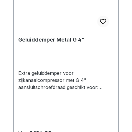
Geluiddemper Metal G 4"
Extra geluiddemper voor
zijkanaalcompressor met G 4"
aansluitschroefdraad geschikt voor:
Zijkanaalventilator in druk- en
vacuümbedrijf Functie: De
zijkanaalventilatoren zijn uitgerust met
geluiddempers aan zowel de afvoer- als
de zuigpoort. De bijbehorende
geluidsdrukniveaus van de respectievelijke