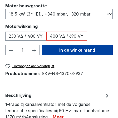
Selecteer
Motor bouwgrootte
Selecteer
Motorwikkeling
230 VΔ / 400 VY
400 VΔ / 690 VY
Producthoeveelheid: Voer de gewenste h
In de winkelmand
Toevoegen aan verlanglijst
Productnummer:
SKV-NS-1370-3-937
Beschrijving
1-traps zijkanaalventilator met de volgende
technische specificaties bij 50 Hz: max. luchtvolume:
1370 m³/hAansluiting…
Meer