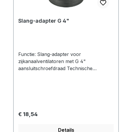
Slang-adapter G 4"
Functie: Slang-adapter voor
zijkanaalventilatoren met G 4"
aansluitschroefdraad Technische
specificaties: Slangendiameter: 115 mm
Verbindingsdimensie: G 4" Materiaal:
Gegalvaniseerd staal geschikt voor: SKV-
NS-1050 tot NS-1370SKV-ND-1110SKV-
NDF-1950 / SKV-NDF-2050
Normale prijs:
€ 18,54
Details