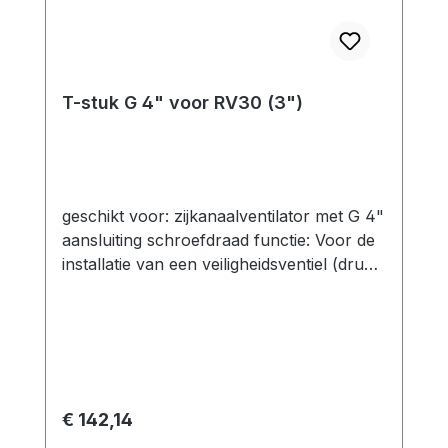
T-stuk G 4" voor RV30 (3")
geschikt voor: zijkanaalventilator met G 4"
aansluiting schroefdraad functie: Voor de
installatie van een veiligheidsventiel (druk
of vacuüm) is een T-stuk nodig. Een
pijpnippel is voorzien voor directe
montage op de zijkanaalventilator.
technische specificatie: Verbindingen: 1x
Externe draad 4" aansluiting op
zijkanaalventilator (d.m.v. dubbele
Normale prijs:
€ 142,14
nippel)1x Binnendraad 3" aansluiting van