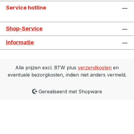
configuratie- EMC volgens DIN-EN-
Service hotline
61800-3: C2- Beschermingsklasse: IP 65
(vanaf 11 kW: IP 55)- Koeling: passief
Shop-Service
gekoeld (vanaf 11 kW: actief gekoeld)-
diverse beveiligingsfuncties (zie
Informatie
gegevensblad)- Ingang voor Bimetaal-
schakelaar- geïntegreerde ethernet- en
veldbusopties (op aanvraag) Uitvoering:
Frequentieomvormer wordt alleen
Alle prijzen excl. BTW plus
verzendkosten
en
gemonteerd en bedraad geleverd aan de
eventuele bezorgkosten, indien niet anders vermeld.
zijkanaalventilator Opties: - Standaard: met
geïntegreerde potentiometer zonder spel-
Gerealiseerd met Shopware
MMI-optie: met geïntegreerde
potentiometer en spel (op aanvraag)-
Toetsenbord: met geïntegreerd
membraantoetsenbord zonder spel (op
aanvraag) Let op: alleen de SKV
modellen met 230/400V (motoraanduiding