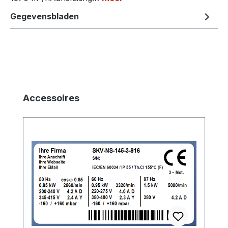
Gegevensbladen
Productgalerij overslaan
Accessoires