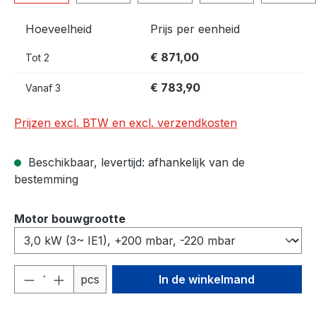
Hoeveelheid
Prijs per eenheid
€ 871,00
Tot
2
€ 783,90
Vanaf
3
Prijzen excl. BTW en excl. verzendkosten
Beschikbaar, levertijd: afhankelijk van de
bestemming
Selecteer
Motor bouwgrootte
Producthoeveelheid: Voer de gewenste h
pcs
In de winkelmand