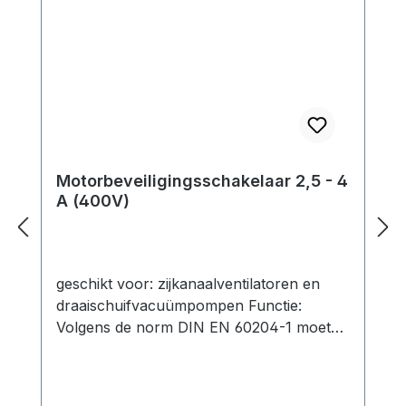
maatregelen worden genomen. technische
specificatie: Type: 400 V (3~) Nominale
stroom: 4,0 - 6,3 A Opties: -
Motorbeveiligingsschakelaar-
Motorbeveiligingsschakelaar met
kunststof behuizing (IP 55)-
Motorbeveiligingsschakelaar met
kunststof behuizing en 3 m aansluitkabel
(bedraad)
Motorbeveiligingsschakelaar 2,5 - 4
A (400V)
geschikt voor: zijkanaalventilatoren en
draaischuifvacuümpompen Functie:
Volgens de norm DIN EN 60204-1 moeten
motoren met een nominaal vermogen van
meer dan 0,5 kW worden beschermd
tegen oververhitting. Dit geldt voor het