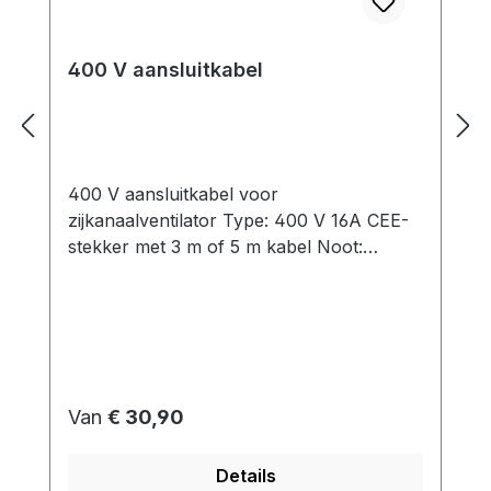
400 V aansluitkabel
400 V aansluitkabel voor
zijkanaalventilator Type: 400 V 16A CEE-
stekker met 3 m of 5 m kabel Noot:
Volgens de norm EN 60204-1 moet een
elektromotor met een nominaal vermogen
van meer dan 0,5 kW worden beschermd
tegen ontoelaatbare verwarming. Het
gebruik van een
motorbeveiligingsschakelaar beschermt de
Normale prijs:
Van
€ 30,90
motor tegen zowel overbelasting als
kortsluiting.Directe bekabeling zonder
Details
motorbeveiligingsschakelaar is alleen