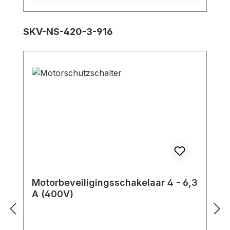
mogelijk volgens deze norm.
Productgalerij overslaan
SKV-NS-420-3-916
Motorbeveiligingsschakelaar 4 - 6,3
A (400V)