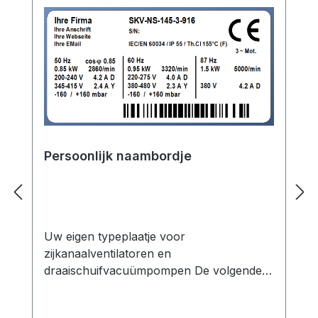
Persoonlijk naambordje
Uw eigen typeplaatje voor
zijkanaalventilatoren en
draaischuifvacuümpompen De volgende
opties zijn mogelijk: - Invoer van uw
bedrijfsgegevens - Specificatie van uw