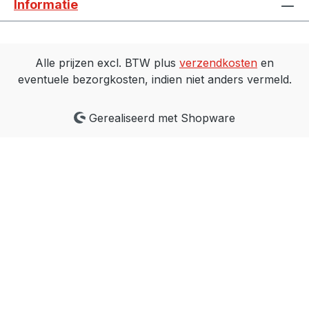
Informatie
specificatie: Type: 400 V (3~) Nominale
stroom: 6,3 - 10,0 A Opties: -
Motorbeveiligingsschakelaar-
Motorbeveiligingsschakelaar met
Alle prijzen excl. BTW plus
verzendkosten
en
kunststof behuizing (IP 55)-
eventuele bezorgkosten, indien niet anders vermeld.
Motorbeveiligingsschakelaar met
kunststof behuizing en 3 m aansluitkabel
Gerealiseerd met Shopware
(bedraad)