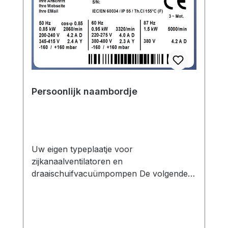
Persoonlijk naambordje
Uw eigen typeplaatje voor
zijkanaalventilatoren en
draaischuifvacuümpompen De volgende
opties zijn mogelijk: - Invoer van uw
bedrijfsgegevens - Specificatie van uw
eigen modelaanduiding op aanvraag -
Neutrale (gepersonaliseerde)