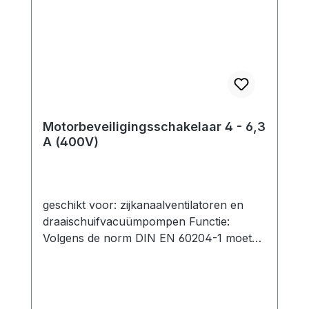
Motorbeveiligingsschakelaar 4 - 6,3
A (400V)
geschikt voor: zijkanaalventilatoren en
draaischuifvacuümpompen Functie:
Volgens de norm DIN EN 60204-1 moeten
motoren met een nominaal vermogen van
meer dan 0,5 kW worden beschermd
tegen oververhitting. Dit geldt voor het
merendeel van onze zijkanaalventilatoren.