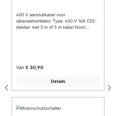
400 V aansluitkabel voor
zijkanaalventilator Type: 400 V 16A CEE-
stekker met 3 m of 5 m kabel Noot:
Volgens de norm EN 60204-1 moet een
elektromotor met een nominaal vermogen
van meer dan 0,5 kW worden beschermd
tegen ontoelaatbare verwarming. Het
gebruik van een
motorbeveiligingsschakelaar beschermt de
Normale prijs:
Van
€ 30,90
motor tegen zowel overbelasting als
kortsluiting.Directe bekabeling zonder
Details
motorbeveiligingsschakelaar is alleen
mogelijk volgens deze norm.