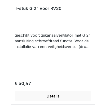
T-stuk G 2" voor RV20
geschikt voor: zijkanaalventilator met G 2"
aansluiting schroefdraad functie: Voor de
installatie van een veiligheidsventiel (druk
of vacuüm) is een T-stuk nodig. Een
dubbele nippel is voorzien voor directe
montage op de zijkanaalventilator.
technische specificatie: Verbindingen: 1x
Externe draad 2" aansluiting op
zijkanaalventilator (d.m.v. dubbele
Normale prijs:
€ 50,47
nippel)1x Binnendraad 2" aansluiting van
het veiligheidsventiel1x Binnendraad 2"
Details
aansluiting van de
druk-/vacuümtoepassing Materiaal: