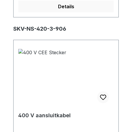
500 Materiaal: Aluminium spuitgieten
Details
Productgalerij overslaan
SKV-NS-420-3-906
400 V aansluitkabel