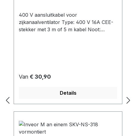
400 V aansluitkabel voor
zijkanaalventilator Type: 400 V 16A CEE-
stekker met 3 m of 5 m kabel Noot:
Volgens de norm EN 60204-1 moet een
elektromotor met een nominaal vermogen
van meer dan 0,5 kW worden beschermd
tegen ontoelaatbare verwarming. Het
gebruik van een
motorbeveiligingsschakelaar beschermt de
Normale prijs:
Van
€ 30,90
motor tegen zowel overbelasting als
kortsluiting.Directe bekabeling zonder
Details
motorbeveiligingsschakelaar is alleen
mogelijk volgens deze norm.