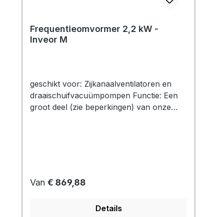
Frequentieomvormer 2,2 kW -
Inveor M
geschikt voor: Zijkanaalventilatoren en
draaischuifvacuümpompen Functie: Een
groot deel (zie beperkingen) van onze
zijkanaalcompressoren kan worden
bediend met frequentieomvormers.Op
deze manier kunnen de mogelijke
werkingspunten worden uitgebreid door
de frequentie te variëren afhankelijk van
het model. technische gegevens:
Normale prijs:
Van
€ 869,88
elektrisch vermogen: 2,2 kW (400 V)
nominale stroom uitgang (eff.): 5,6 A
Details
uitrusting: - Er kunnen verschillende