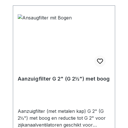
Gegalvaniseerd smeedbaar gietijzer (T-
verbinding) / PVC-U (dubbele nippel)
geschikt voor: SKV-NS-210 / SKV-NS-280
/ SKV-NS-318 / SKV-NS-420SKV-ND-230
/ SKV-ND-320SKV-NDF-500
Aanzuigfilter G 2" (G 2½") met boog
Aanzuigfilter (met metalen kap) G 2" (G
2½") met boog en reductie tot G 2" voor
zijkanaalventilatoren geschikt voor