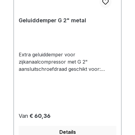
Geluiddemper G 2" metal
Extra geluiddemper voor
zijkanaalcompressor met G 2"
aansluitschroefdraad geschikt voor:
Zijkanaalventilator in druk- en
vacuümbedrijf Functie: De
zijkanaalventilatoren zijn uitgerust met
geluiddempers aan zowel de afvoer- als
de zuigpoort. De bijbehorende
geluidsdrukniveaus van de respectievelijke
Normale prijs:
Van
€ 60,36
modellen kunnen uit de datasheets
worden gehaald. Afhankelijk van de
Details
configuratie kunnen echter verdere