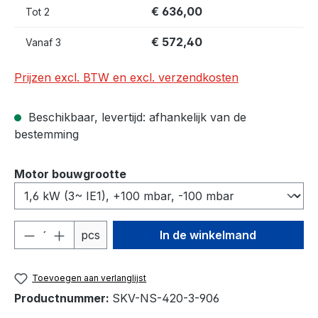
€ 636,00
Tot
2
€ 572,40
Vanaf
3
Prijzen excl. BTW en excl. verzendkosten
Beschikbaar, levertijd: afhankelijk van de
bestemming
Selecteer
Motor bouwgrootte
Producthoeveelheid: Voer de gewenste h
pcs
In de winkelmand
Toevoegen aan verlanglijst
Productnummer:
SKV-NS-420-3-906