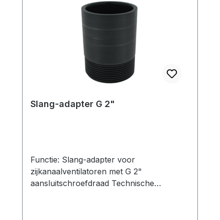
geschikt voor: G 1 1/2": SKV-NS-145/
SKV-ND-150 G 2": SKV-NS-210 / SKV-
NS-280 / SKV-NS-318SKV-ND-230 /
SKV-ND-320SKV-RVP-O-05-0160 tot
-0300 Let op: de doorloopfilters worden
standaard zonder opzetstukken geleverd!
Slang-adapter G 2"
Functie: Slang-adapter voor
zijkanaalventilatoren met G 2"
aansluitschroefdraad Technische
specificaties: Slangendiameter: 38 mm 40
mm 50 mm 60 mm Verbindingsdimensie:
(deels met reductie) 1¼" → 2" 1¼" → 2"