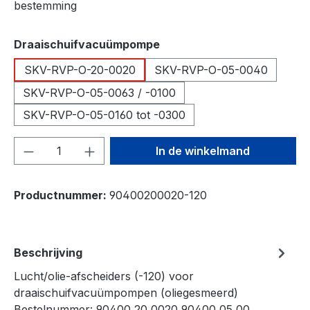
bestemming
Selecteer
Draaischuifvacuümpompe
SKV-RVP-O-20-0020
SKV-RVP-O-05-0040
SKV-RVP-O-05-0063 / -0100
SKV-RVP-O-05-0160 tot -0300
Producthoeveelheid: Voer de gewenste h
In de winkelmand
Productnummer:
90400200020-120
Beschrijving
Lucht/olie-afscheiders (-120) voor
draaischuifvacuümpompen (oliegesmeerd)
Bestelnummer: 90400 20 0020 90400 05 00…