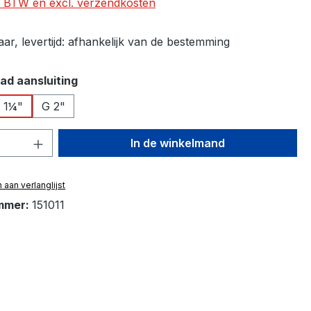
l. BTW en excl. verzendkosten
r, levertijd: afhankelijk van de bestemming
ad aansluiting
 1¼"
G 2"
hoeveelheid: Voer de gewenste hoeveelh
In de winkelmand
aan verlanglijst
mmer:
151011