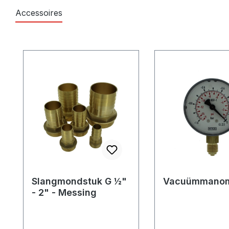
Accessoires
Productgalerij overslaan
Slangmondstuk G ½"
Vacuümmanom
- 2" - Messing