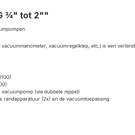
G ¾" tot 2""
acuümpompen
acuümmanometer, vacuümregelklep, etc.) is een verbinding
0100)
00)
de vacuümpomp (via dubbele nippel)
de randapparatuur (2x) en de vacuümtoepassing