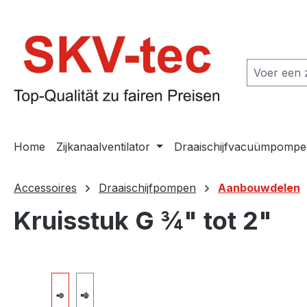
 naar de hoofdinhoud
Ga naar de zoekopdracht
Ga naar de hoofdnavigatie
Home
Zijkanaalventilator
Draaischijfvacuümpompe
Accessoires
Draaischijfpompen
Aanbouwdelen
Kruisstuk G ¾" tot 2"
Afbeeldingengalerij overslaan