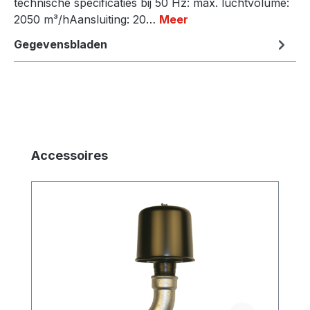
technische specificaties bij 50 Hz: max. luchtvolume:
2050 m³/hAansluiting: 20…
Meer
Gegevensbladen
Productgalerij overslaan
Accessoires