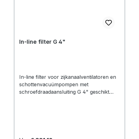
In-line filter G 4"
In-line filter voor zijkanaalventilatoren en
schottenvacuümpompen met
schroefdraadaansluiting G 4" geschikt
voor Zijkanaalventilatoren en
draaischuifvacuümpompen in
vacuümbedrijf Functie: Het gebruik van
een filter ter bescherming van de
zijkanaalventilatoren en de
schottenvacuümpompen is verplicht. De