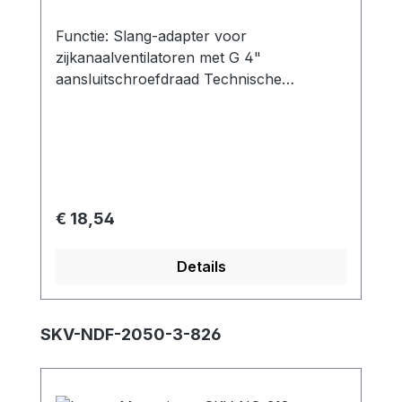
Functie: Slang-adapter voor
zijkanaalventilatoren met G 4"
aansluitschroefdraad Technische
specificaties: Slangendiameter: 115 mm
Verbindingsdimensie: G 4" Materiaal:
Gegalvaniseerd staal geschikt voor: SKV-
NS-1050 tot NS-1370SKV-ND-1110SKV-
NDF-1950 / SKV-NDF-2050
Normale prijs:
€ 18,54
Details
Productgalerij overslaan
SKV-NDF-2050-3-826