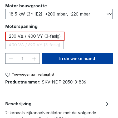
Selecteer
Motor bouwgrootte
Selecteer
Motorspanning
230 VΔ / 400 VY (3-fasig)
400 VΔ / 690 VY (3-fasig)
(Deze optie is momenteel niet beschikbaar.)
Producthoeveelheid: Voer de gewenste h
In de winkelmand
Toevoegen aan verlanglijst
Productnummer:
SKV-NDF-2050-3-836
Beschrijving
2-kanaals zijkanaalventilator met de volgende