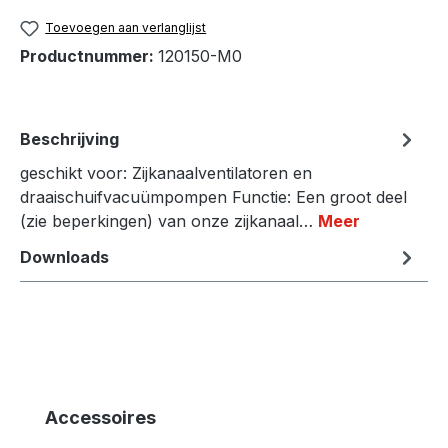
Toevoegen aan verlanglijst
Productnummer:
120150-M0
Beschrijving
geschikt voor: Zijkanaalventilatoren en
draaischuifvacuümpompen Functie: Een groot deel
(zie beperkingen) van onze zijkanaal…
Meer
Downloads
Productgalerij overslaan
Accessoires