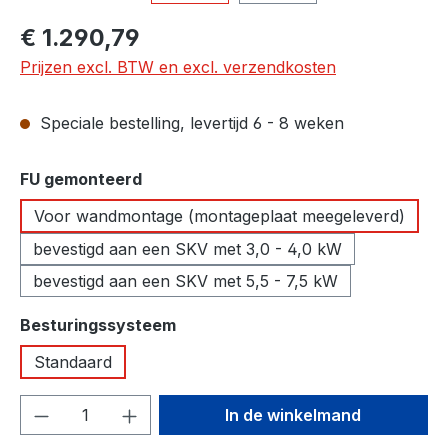
Normale prijs:
€ 1.290,79
Prijzen excl. BTW en excl. verzendkosten
Speciale bestelling, levertijd 6 - 8 weken
Selecteer
FU gemonteerd
Voor wandmontage (montageplaat meegeleverd)
bevestigd aan een SKV met 3,0 - 4,0 kW
bevestigd aan een SKV met 5,5 - 7,5 kW
Selecteer
Besturingssysteem
Standaard
Producthoeveelheid: Voer de gewenste h
In de winkelmand