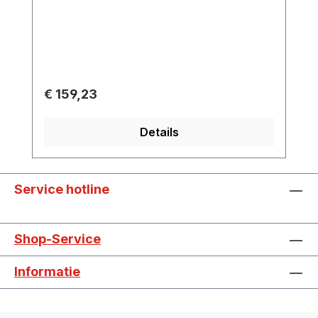
frequentieomvormer via PC-software.De
verbinding wordt eenvoudigweg tot stand
gebracht via een USB-poort.
Normale prijs:
€ 159,23
Details
Service hotline
Shop-Service
Informatie